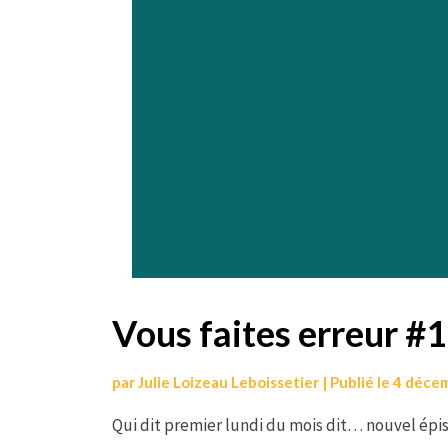
Vous faites erreur #
par
Julie Loizeau Leboissetier
|
Publié le
4 déce
Qui dit premier lundi du mois dit… nouvel épis